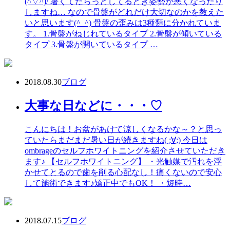
(^▽^)/ 暑くてだらっとしてるとき姿勢が悪くなったり
しますね… なので骨盤がどれだけ大切なのかを教えた
いと思います(^_^) 骨盤の歪みは3種類に分かれていま
す。 1.骨盤がねじれているタイプ 2.骨盤が傾いている
タイプ 3.骨盤が開いているタイプ …
2018.08.30
ブログ
大事な日などに・・・♡
こんにちは！お盆があけて涼しくなるかな～？と思っ
ていたらまだまだ暑い日が続きますね( ;∀;) 今日は
ombrageのセルフホワイトニングを紹介させていただき
ます♪ 【セルフホワイトニング】 ・光触媒で汚れを浮
かせてとるので歯を削る心配なし！痛くないので安心
して施術できます♪矯正中でもOK！ ・短時…
2018.07.15
ブログ