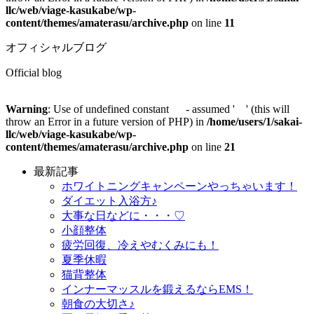
llc/web/viage-kasukabe/wp-
content/themes/amaterasu/archive.php
on line
11
オフィシャルブログ
Official blog
Warning
: Use of undefined constant - assumed ' ' (this will
throw an Error in a future version of PHP) in
/home/users/1/sakai-
llc/web/viage-kasukabe/wp-
content/themes/amaterasu/archive.php
on line
21
最新記事
ホワイトニングキャンペーンやっちゃいます！
ダイエット入浴方♪
大事な日などに・・・♡
小顔整体
疲労回復、冷えやむくみにも！
夏季休暇
猫背整体
インナーマッスルを鍛えるならEMS！
朝食の大切さ♪