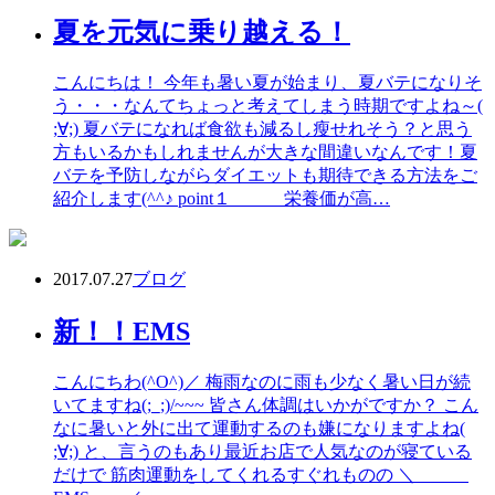
夏を元気に乗り越える！
こんにちは！ 今年も暑い夏が始まり、夏バテになりそ
う・・・なんてちょっと考えてしまう時期ですよね～(
;∀;) 夏バテになれば食欲も減るし瘦せれそう？と思う
方もいるかもしれませんが大きな間違いなんです！夏
バテを予防しながらダイエットも期待できる方法をご
紹介します(^^♪ point１ 栄養価が高…
2017.07.27
ブログ
新！！EMS
こんにちわ(^O^)／ 梅雨なのに雨も少なく暑い日が続
いてますね(;_;)/~~~ 皆さん体調はいかがですか？ こん
なに暑いと外に出て運動するのも嫌になりますよね(
;∀;) と、言うのもあり最近お店で人気なのが寝ている
だけで 筋肉運動をしてくれるすぐれものの ＼