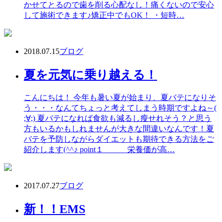
かせてとるので歯を削る心配なし！痛くないので安心
して施術できます♪矯正中でもOK！ ・短時…
2018.07.15
ブログ
夏を元気に乗り越える！
こんにちは！ 今年も暑い夏が始まり、夏バテになりそ
う・・・なんてちょっと考えてしまう時期ですよね～(
;∀;) 夏バテになれば食欲も減るし瘦せれそう？と思う
方もいるかもしれませんが大きな間違いなんです！夏
バテを予防しながらダイエットも期待できる方法をご
紹介します(^^♪ point１ 栄養価が高…
2017.07.27
ブログ
新！！EMS