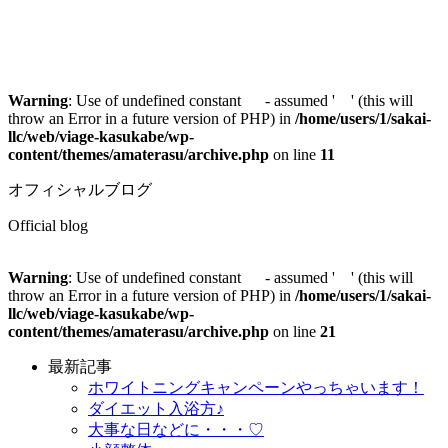
Warning
: Use of undefined constant - assumed ' ' (this will
throw an Error in a future version of PHP) in
/home/users/1/sakai-
llc/web/viage-kasukabe/wp-
content/themes/amaterasu/archive.php
on line
11
オフィシャルブログ
Official blog
Warning
: Use of undefined constant - assumed ' ' (this will
throw an Error in a future version of PHP) in
/home/users/1/sakai-
llc/web/viage-kasukabe/wp-
content/themes/amaterasu/archive.php
on line
21
最新記事
ホワイトニングキャンペーンやっちゃいます！
ダイエット入浴方♪
大事な日などに・・・♡