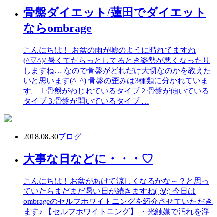
骨盤ダイエット/蓮田でダイエット
ならombrage
こんにちは！ お盆の雨が嘘のように晴れてますね
(^▽^)/ 暑くてだらっとしてるとき姿勢が悪くなったり
しますね… なので骨盤がどれだけ大切なのかを教えた
いと思います(^_^) 骨盤の歪みは3種類に分かれていま
す。 1.骨盤がねじれているタイプ 2.骨盤が傾いている
タイプ 3.骨盤が開いているタイプ …
2018.08.30
ブログ
大事な日などに・・・♡
こんにちは！お盆があけて涼しくなるかな～？と思っ
ていたらまだまだ暑い日が続きますね( ;∀;) 今日は
ombrageのセルフホワイトニングを紹介させていただき
ます♪ 【セルフホワイトニング】 ・光触媒で汚れを浮