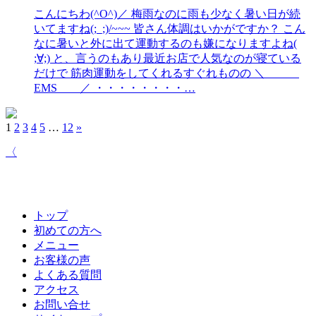
こんにちわ(^O^)／ 梅雨なのに雨も少なく暑い日が続
いてますね(;_;)/~~~ 皆さん体調はいかがですか？ こん
なに暑いと外に出て運動するのも嫌になりますよね(
;∀;) と、言うのもあり最近お店で人気なのが寝ている
だけで 筋肉運動をしてくれるすぐれものの ＼
EMS ／ ・・・・・・・・…
1
2
3
4
5
…
12
»
〈
トップ
初めての方へ
メニュー
お客様の声
よくある質問
アクセス
お問い合せ