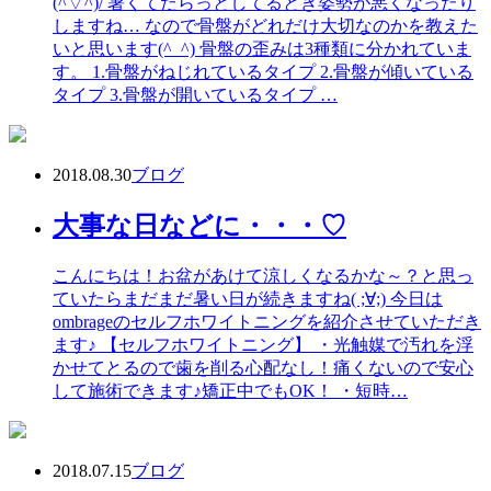
(^▽^)/ 暑くてだらっとしてるとき姿勢が悪くなったり
しますね… なので骨盤がどれだけ大切なのかを教えた
いと思います(^_^) 骨盤の歪みは3種類に分かれていま
す。 1.骨盤がねじれているタイプ 2.骨盤が傾いている
タイプ 3.骨盤が開いているタイプ …
2018.08.30
ブログ
大事な日などに・・・♡
こんにちは！お盆があけて涼しくなるかな～？と思っ
ていたらまだまだ暑い日が続きますね( ;∀;) 今日は
ombrageのセルフホワイトニングを紹介させていただき
ます♪ 【セルフホワイトニング】 ・光触媒で汚れを浮
かせてとるので歯を削る心配なし！痛くないので安心
して施術できます♪矯正中でもOK！ ・短時…
2018.07.15
ブログ