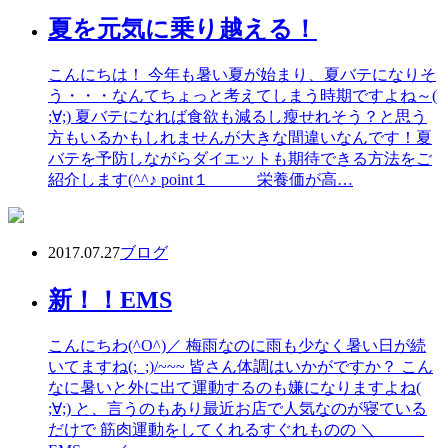
夏を元気に乗り越える！
こんにちは！ 今年も暑い夏が始まり、夏バテになりそ
う・・・なんてちょっと考えてしまう時期ですよね～(
;∀;) 夏バテになれば食欲も減るし瘦せれそう？と思う
方もいるかもしれませんが大きな間違いなんです！夏
バテを予防しながらダイエットも期待できる方法をご
紹介します(^^♪ point１ 栄養価が高…
2017.07.27
ブログ
新！！EMS
こんにちわ(^O^)／ 梅雨なのに雨も少なく暑い日が続
いてますね(;_;)/~~~ 皆さん体調はいかがですか？ こん
なに暑いと外に出て運動するのも嫌になりますよね(
;∀;) と、言うのもあり最近お店で人気なのが寝ている
だけで 筋肉運動をしてくれるすぐれものの ＼