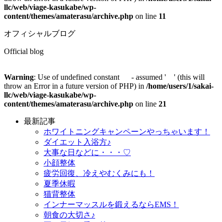
llc/web/viage-kasukabe/wp-
content/themes/amaterasu/archive.php
on line
11
オフィシャルブログ
Official blog
Warning
: Use of undefined constant - assumed ' ' (this will
throw an Error in a future version of PHP) in
/home/users/1/sakai-
llc/web/viage-kasukabe/wp-
content/themes/amaterasu/archive.php
on line
21
最新記事
ホワイトニングキャンペーンやっちゃいます！
ダイエット入浴方♪
大事な日などに・・・♡
小顔整体
疲労回復、冷えやむくみにも！
夏季休暇
猫背整体
インナーマッスルを鍛えるならEMS！
朝食の大切さ♪