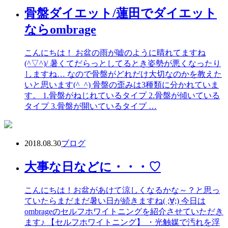
骨盤ダイエット/蓮田でダイエット
ならombrage
こんにちは！ お盆の雨が嘘のように晴れてますね
(^▽^)/ 暑くてだらっとしてるとき姿勢が悪くなったり
しますね… なので骨盤がどれだけ大切なのかを教えた
いと思います(^_^) 骨盤の歪みは3種類に分かれていま
す。 1.骨盤がねじれているタイプ 2.骨盤が傾いている
タイプ 3.骨盤が開いているタイプ …
2018.08.30
ブログ
大事な日などに・・・♡
こんにちは！お盆があけて涼しくなるかな～？と思っ
ていたらまだまだ暑い日が続きますね( ;∀;) 今日は
ombrageのセルフホワイトニングを紹介させていただき
ます♪ 【セルフホワイトニング】 ・光触媒で汚れを浮