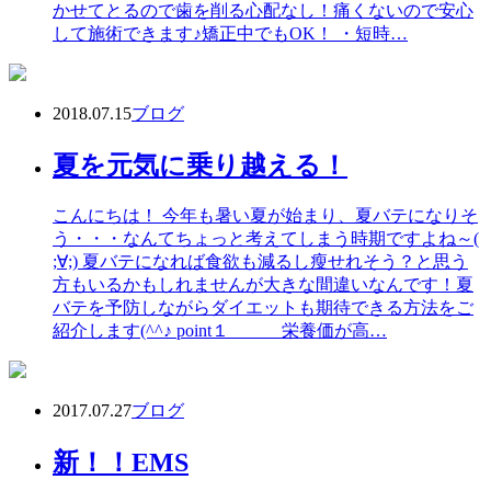
かせてとるので歯を削る心配なし！痛くないので安心
して施術できます♪矯正中でもOK！ ・短時…
2018.07.15
ブログ
夏を元気に乗り越える！
こんにちは！ 今年も暑い夏が始まり、夏バテになりそ
う・・・なんてちょっと考えてしまう時期ですよね～(
;∀;) 夏バテになれば食欲も減るし瘦せれそう？と思う
方もいるかもしれませんが大きな間違いなんです！夏
バテを予防しながらダイエットも期待できる方法をご
紹介します(^^♪ point１ 栄養価が高…
2017.07.27
ブログ
新！！EMS