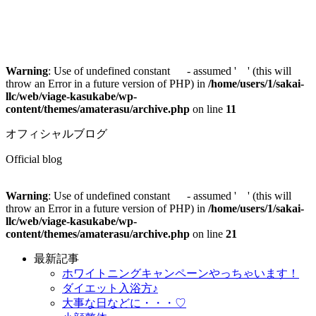
Warning
: Use of undefined constant - assumed ' ' (this will
throw an Error in a future version of PHP) in
/home/users/1/sakai-
llc/web/viage-kasukabe/wp-
content/themes/amaterasu/archive.php
on line
11
オフィシャルブログ
Official blog
Warning
: Use of undefined constant - assumed ' ' (this will
throw an Error in a future version of PHP) in
/home/users/1/sakai-
llc/web/viage-kasukabe/wp-
content/themes/amaterasu/archive.php
on line
21
最新記事
ホワイトニングキャンペーンやっちゃいます！
ダイエット入浴方♪
大事な日などに・・・♡