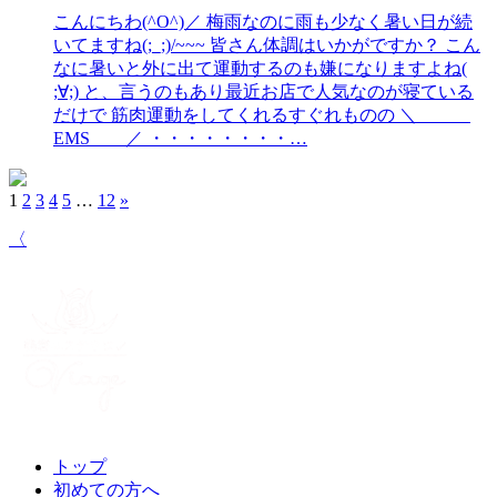
こんにちわ(^O^)／ 梅雨なのに雨も少なく暑い日が続
いてますね(;_;)/~~~ 皆さん体調はいかがですか？ こん
なに暑いと外に出て運動するのも嫌になりますよね(
;∀;) と、言うのもあり最近お店で人気なのが寝ている
だけで 筋肉運動をしてくれるすぐれものの ＼
EMS ／ ・・・・・・・・…
1
2
3
4
5
…
12
»
〈
トップ
初めての方へ