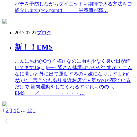
バテを予防しながらダイエットも期待できる方法をご
紹介します(^^♪ point１ 栄養価が高…
2017.07.27
ブログ
新！！EMS
こんにちわ(^O^)／ 梅雨なのに雨も少なく暑い日が続
いてますね(;_;)/~~~ 皆さん体調はいかがですか？ こん
なに暑いと外に出て運動するのも嫌になりますよね(
;∀;) と、言うのもあり最近お店で人気なのが寝ている
だけで 筋肉運動をしてくれるすぐれものの ＼
EMS ／ ・・・・・・・・…
1
2
3
4
5
…
12
»
〈