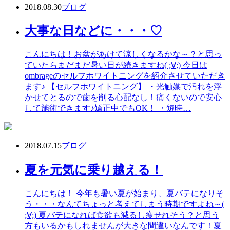
2018.08.30
ブログ
大事な日などに・・・♡
こんにちは！お盆があけて涼しくなるかな～？と思っ
ていたらまだまだ暑い日が続きますね( ;∀;) 今日は
ombrageのセルフホワイトニングを紹介させていただき
ます♪ 【セルフホワイトニング】 ・光触媒で汚れを浮
かせてとるので歯を削る心配なし！痛くないので安心
して施術できます♪矯正中でもOK！ ・短時…
2018.07.15
ブログ
夏を元気に乗り越える！
こんにちは！ 今年も暑い夏が始まり、夏バテになりそ
う・・・なんてちょっと考えてしまう時期ですよね～(
;∀;) 夏バテになれば食欲も減るし瘦せれそう？と思う
方もいるかもしれませんが大きな間違いなんです！夏