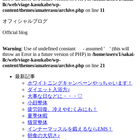
llc/web/viage-kasukabe/wp-
content/themes/amaterasu/archive.php
on line
11
オフィシャルブログ
Official blog
Warning
: Use of undefined constant - assumed ' ' (this will
throw an Error in a future version of PHP) in
/home/users/1/sakai-
llc/web/viage-kasukabe/wp-
content/themes/amaterasu/archive.php
on line
21
最新記事
ホワイトニングキャンペーンやっちゃいます！
ダイエット入浴方♪
大事な日などに・・・♡
小顔整体
疲労回復、冷えやむくみにも！
夏季休暇
猫背整体
インナーマッスルを鍛えるならEMS！
朝食の大切さ♪