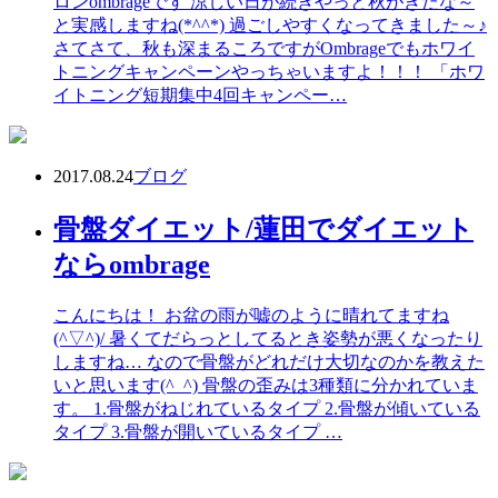
ロンombrageです 涼しい日が続きやっと秋がきたな～
と実感しますね(*^^*) 過ごしやすくなってきました～♪
さてさて、秋も深まるころですがOmbrageでもホワイ
トニングキャンペーンやっちゃいますよ！！！ 「ホワ
イトニング短期集中4回キャンペー…
2017.08.24
ブログ
骨盤ダイエット/蓮田でダイエット
ならombrage
こんにちは！ お盆の雨が嘘のように晴れてますね
(^▽^)/ 暑くてだらっとしてるとき姿勢が悪くなったり
しますね… なので骨盤がどれだけ大切なのかを教えた
いと思います(^_^) 骨盤の歪みは3種類に分かれていま
す。 1.骨盤がねじれているタイプ 2.骨盤が傾いている
タイプ 3.骨盤が開いているタイプ …