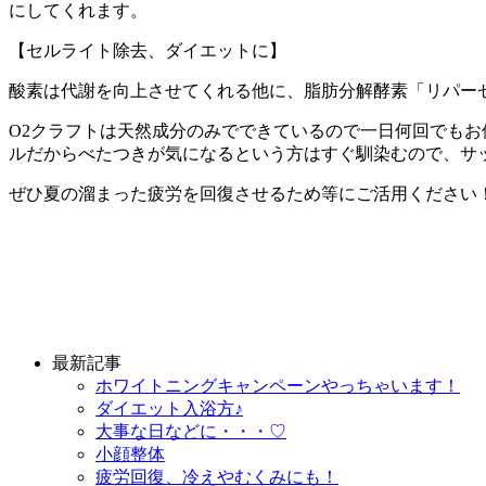
にしてくれます。
【セルライト除去、ダイエットに】
酸素は代謝を向上させてくれる他に、脂肪分解酵素「リパー
O2クラフトは天然成分のみでできているので一日何回でも
ルだからべたつきが気になるという方はすぐ馴染むので、サ
ぜひ夏の溜まった疲労を回復させるため等にご活用ください
最新記事
ホワイトニングキャンペーンやっちゃいます！
ダイエット入浴方♪
大事な日などに・・・♡
小顔整体
疲労回復、冷えやむくみにも！