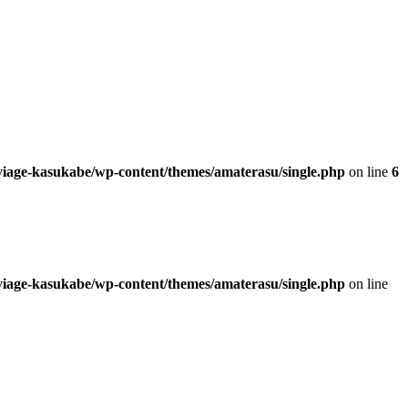
/viage-kasukabe/wp-content/themes/amaterasu/single.php
on line
6
/viage-kasukabe/wp-content/themes/amaterasu/single.php
on line