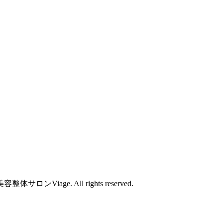
整体サロンViage
. All rights reserved.